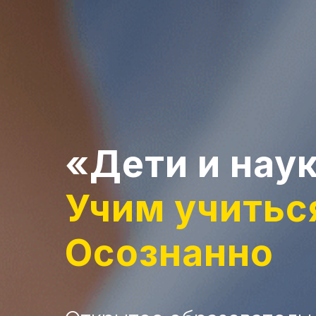
«Дети и нау
Учим учитьс
Осознанно