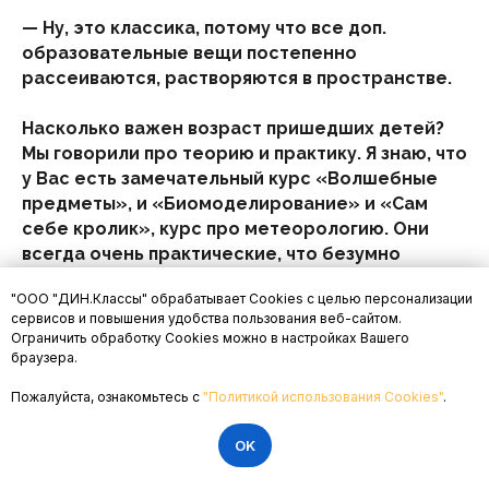
— Ну, это классика, потому что все доп.
образовательные вещи постепенно
рассеиваются, растворяются в пространстве.
Насколько важен возраст пришедших детей?
Мы говорили про теорию и практику. Я знаю, что
у Вас есть замечательный курс «Волшебные
предметы», и «Биомоделирование» и «Сам
себе кролик», курс про метеорологию. Они
всегда очень практические, что безумно
нравится детям, потому что там дают трогать,
"ООО "ДИН.Классы" обрабатывает Cookies с целью персонализации
разговаривать. Там можно совершенно по-
сервисов и повышения удобства пользования веб-сайтом.
другому разговаривать, пока ты ручками что-то
Ограничить обработку Cookies можно в настройках Вашего
делаешь. Вот насколько важна практическая
браузера.
сторона, именно для мелких? И не могу
Пожалуйста, ознакомьтесь с
"Политикой использования Cookies"
.
не затронуть Вашу тему клубности
и структурных уроков.
OK
— Это оттуда.