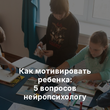
Как мотивировать
ребенка:
5 вопросов
нейропсихологу